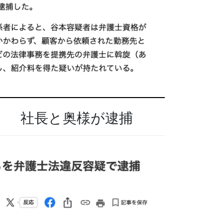
 」 社長と奥様が逮捕