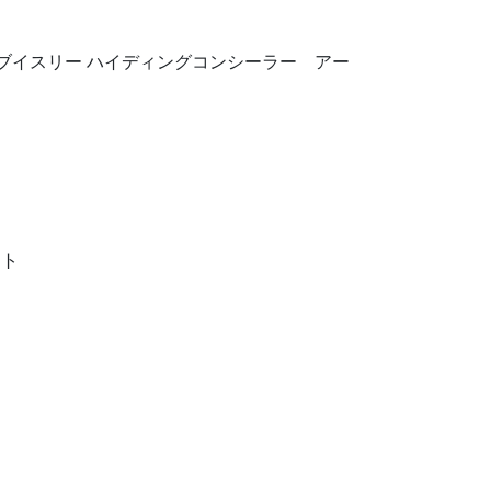
R（スピケア ブイスリー ハイディングコンシーラー アー
ット