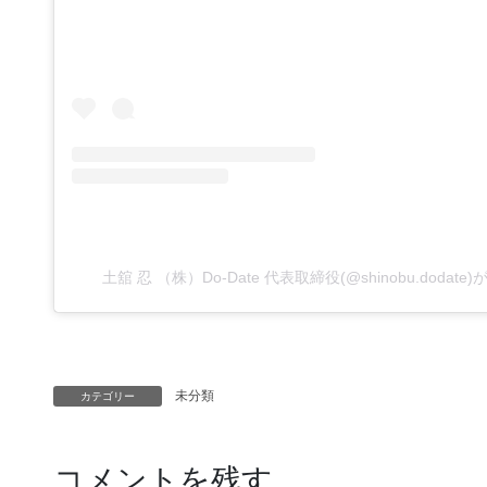
土舘 忍 （株）Do-Date 代表取締役(@shinobu.doda
未分類
カテゴリー
コメントを残す