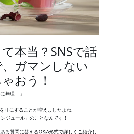
て本当？SNSで話
で、ガマンしない
ちゃおう！
対に無理！」
？
葉を耳にすることが増えましたよね。
レンジュール」のことなんです！
ある質問に答えるQ&A形式で詳しくご紹介し