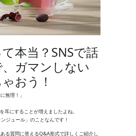
て本当？SNSで話
で、ガマンしない
ちゃおう！
対に無理！」
？
葉を耳にすることが増えましたよね。
レンジュール」のことなんです！
ある質問に答えるQ&A形式で詳しくご紹介し