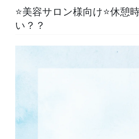
⭐️美容サロン様向け⭐️休
い？？