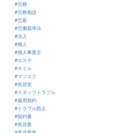
#労務
#労務相談
#労基
#労働基準法
#法人
#個人
#個人事業主
#エステ
#ネイル
#マツエク
#美容室
#スタッフトラブル
#雇用契約
#トラブル防止
#契約書
#美容業
#美容業界