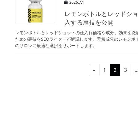
2026.7.1
レモンボトルとレッドシ
入する裏技を公開
レモンボトルとレッドショットの仕入れ価格や成分、効果を徹
ための裏技をSEOライターが解説します。天然成分のレモンボ
のサロンに最適な選択をサポートします。
投
固
固
固
«
1
2
3
稿
定
定
定
ペ
ペ
ペ
の
ー
ー
ー
ペ
ジ
ジ
ジ
ー
ジ
送