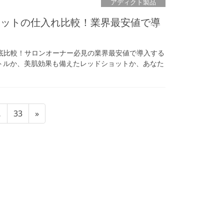
アディクト製品
ョットの仕入れ比較！業界最安値で導
底比較！サロンオーナー必見の業界最安値で導入する
トルか、美肌効果も備えたレッドショットか、あなた
固
…
33
»
定
ペ
ー
ジ