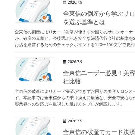
2026.7.9
全東信の倒産から学ぶサ
を選ぶ基準とは
全東信の倒産によりカード決済が使えずお困りのサロンオーナ
か、破産の真相と、今後選ぶべき安全な決済代行会社の基準をS
お店を運営するためのチェックポイントを120〜150文字で
2026.7.9
全東信ユーザー必見！美
社比較
全東信の破産によりカード決済ができずお困りの美容サロンオ
す。本記事では全東信からの乗り換えに最適な、安全で安心な
容業界への対応力を重視した選び方をプロが解説します。
2026.7.9
全東信の破産でカード決