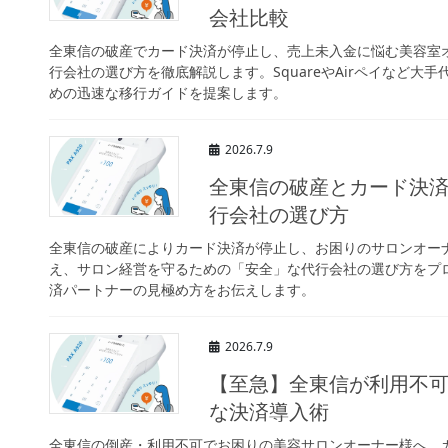
会社比較
全東信の破産でカード決済が停止し、売上未入金に悩む美容室
行会社の選び方を徹底解説します。SquareやAirペイなど
めの迅速な移行ガイドを提案します。
2026.7.9
全東信の破産とカード決
行会社の選び方
全東信の破産によりカード決済が停止し、お困りのサロンオー
え、サロン経営を守るための「安全」な代行会社の選び方をプ
済パートナーの見極め方をお伝えします。
2026.7.9
【至急】全東信が利用不
な決済導入術
全東信の倒産・利用不可でお困りの美容サロンオーナー様へ。