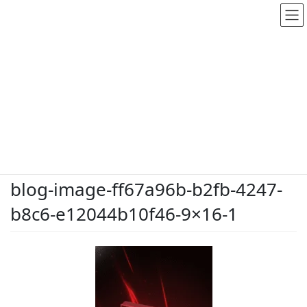
メディア
HOME
メディア
blog-image-ff67a96b-b2fb-4247-b8c6-e12044b10f46-9×16-1
2026.5.28
/ 最終更新日時 :
2026.5.28
dodate-shinobu
blog-image-ff67a96b-b2fb-4247-
b8c6-e12044b10f46-9×16-1