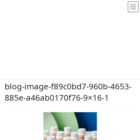
メディア
HOME
メディア
blog-image-f89c0bd7-960b-4653-885e-a46ab0170f76-9×16-1
2026.5.25
/ 最終更新日時 :
2026.5.25
dodate-shinobu
blog-image-f89c0bd7-960b-4653-
885e-a46ab0170f76-9×16-1