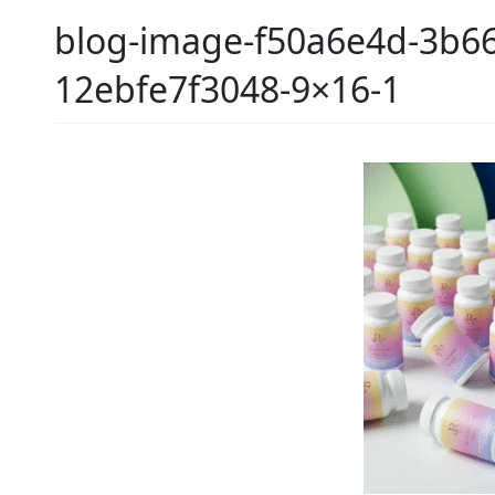
blog-image-f50a6e4d-3b66
12ebfe7f3048-9×16-1