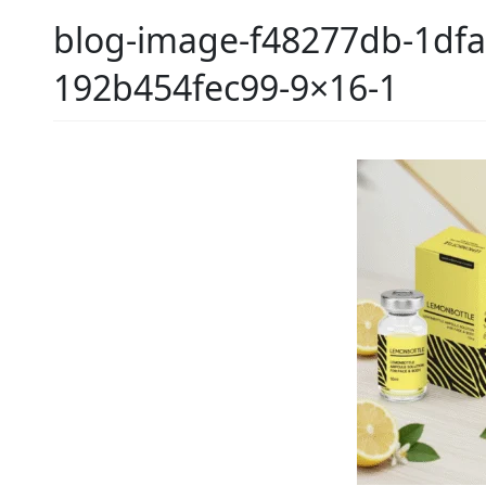
blog-image-f48277db-1dfa
192b454fec99-9×16-1