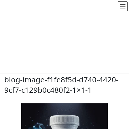
メディア
HOME
メディア
blog-image-f1fe8f5d-d740-4420-9cf7-c129b0c480f2-1×1-1
2026.5.26
/ 最終更新日時 :
2026.5.26
dodate-shinobu
blog-image-f1fe8f5d-d740-4420-
9cf7-c129b0c480f2-1×1-1