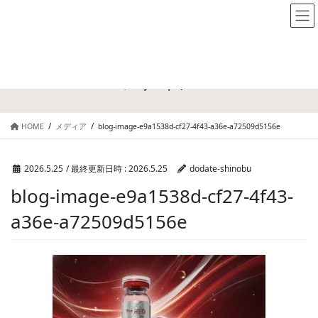
メディア
HOME
メディア
blog-image-e9a1538d-cf27-4f43-a36e-a72509d5156e
2026.5.25
/ 最終更新日時 :
2026.5.25
dodate-shinobu
blog-image-e9a1538d-cf27-4f43-
a36e-a72509d5156e