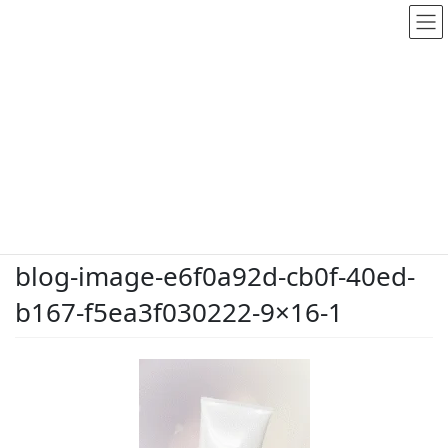
メディア
HOME
メディア
blog-image-e6f0a92d-cb0f-40ed-b167-f5ea3f030222-9×16-1
2026.5.25
/ 最終更新日時 :
2026.5.25
dodate-shinobu
blog-image-e6f0a92d-cb0f-40ed-
b167-f5ea3f030222-9×16-1