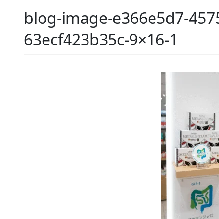
blog-image-e366e5d7-4575
63ecf423b35c-9×16-1