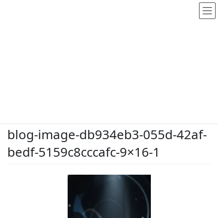
メディア
HOME
メディア
blog-image-db934eb3-055d-42af-bedf-5159c8cccafc-9×16-1
2026.5.26
/ 最終更新日時 :
2026.5.26
dodate-shinobu
blog-image-db934eb3-055d-42af-
bedf-5159c8cccafc-9×16-1