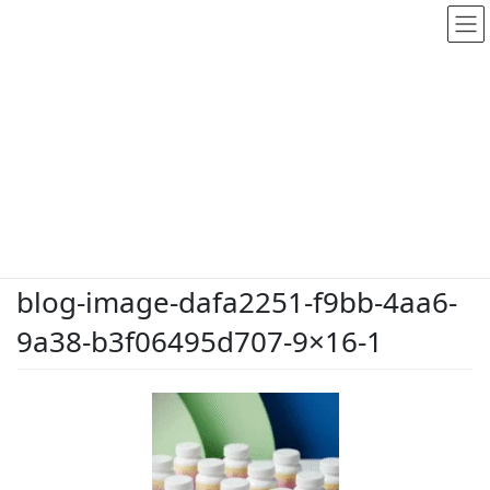
メディア
HOME
メディア
blog-image-dafa2251-f9bb-4aa6-9a38-b3f06495d707-9×16-1
2026.5.26
/ 最終更新日時 :
2026.5.26
dodate-shinobu
blog-image-dafa2251-f9bb-4aa6-
9a38-b3f06495d707-9×16-1