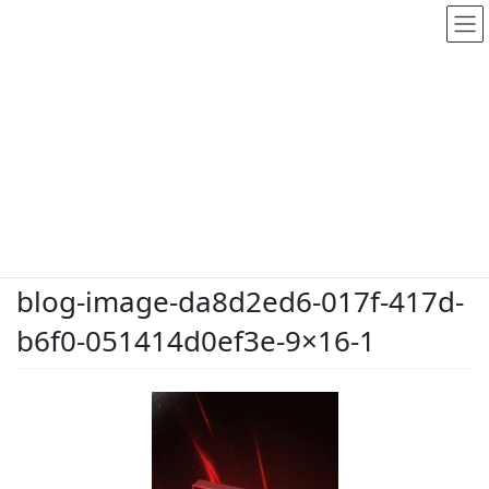
メディア
HOME
メディア
blog-image-da8d2ed6-017f-417d-b6f0-051414d0ef3e-9×16-1
2026.5.28
/ 最終更新日時 :
2026.5.28
dodate-shinobu
blog-image-da8d2ed6-017f-417d-
b6f0-051414d0ef3e-9×16-1