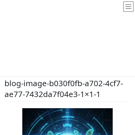
メディア
HOME
メディア
blog-image-b030f0fb-a702-4cf7-ae77-7432da7f04e3-1×1-1
2026.5.28
/ 最終更新日時 :
2026.5.28
dodate-shinobu
blog-image-b030f0fb-a702-4cf7-
ae77-7432da7f04e3-1×1-1