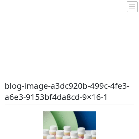
メディア
HOME
メディア
blog-image-a3dc920b-499c-4fe3-a6e3-9153bf4da8cd-9×16-1
2026.5.26
/ 最終更新日時 :
2026.5.26
dodate-shinobu
blog-image-a3dc920b-499c-4fe3-
a6e3-9153bf4da8cd-9×16-1