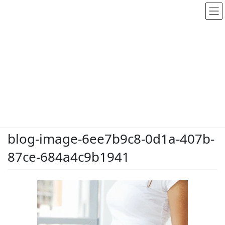
メディア
HOME
メディア
blog-image-6ee7b9c8-0d1a-407b-87ce-684a4c9b1941
2026.5.14
/ 最終更新日時 :
2026.5.14
dodate-shinobu
blog-image-6ee7b9c8-0d1a-407b-
87ce-684a4c9b1941