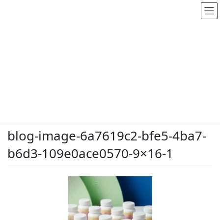
メディア
HOME
メディア
blog-image-6a7619c2-bfe5-4ba7-b6d3-109e0ace0570-9×16-1
2026.5.26
/ 最終更新日時 :
2026.5.26
dodate-shinobu
blog-image-6a7619c2-bfe5-4ba7-
b6d3-109e0ace0570-9×16-1