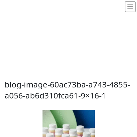
メディア
HOME
メディア
blog-image-60ac73ba-a743-4855-a056-ab6d310fca61-9×16-1
2026.5.26
/ 最終更新日時 :
2026.5.26
dodate-shinobu
blog-image-60ac73ba-a743-4855-
a056-ab6d310fca61-9×16-1