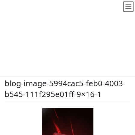
メディア
HOME
メディア
blog-image-5994cac5-feb0-4003-b545-111f295e01ff-9×16-1
2026.5.28
/ 最終更新日時 :
2026.5.28
dodate-shinobu
blog-image-5994cac5-feb0-4003-
b545-111f295e01ff-9×16-1