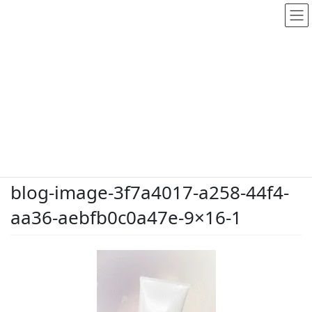
メディア
HOME
メディア
blog-image-3f7a4017-a258-44f4-aa36-aebfb0c0a47e-9×16-1
2026.5.25
/ 最終更新日時 :
2026.5.25
dodate-shinobu
blog-image-3f7a4017-a258-44f4-
aa36-aebfb0c0a47e-9×16-1