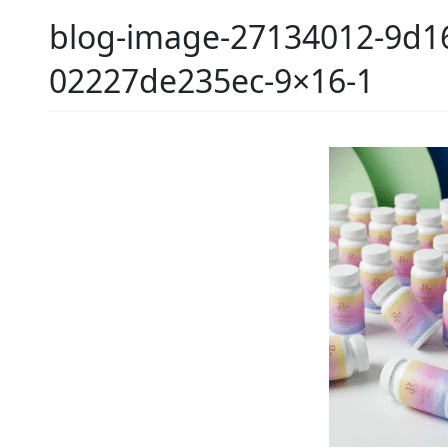
blog-image-27134012-9d16
02227de235ec-9×16-1