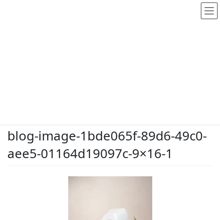
メディア
HOME
メディア
blog-image-1bde065f-89d6-49c0-aee5-01164d19097c-9×16-1
2026.5.25
/ 最終更新日時 :
2026.5.25
dodate-shinobu
blog-image-1bde065f-89d6-49c0-
aee5-01164d19097c-9×16-1