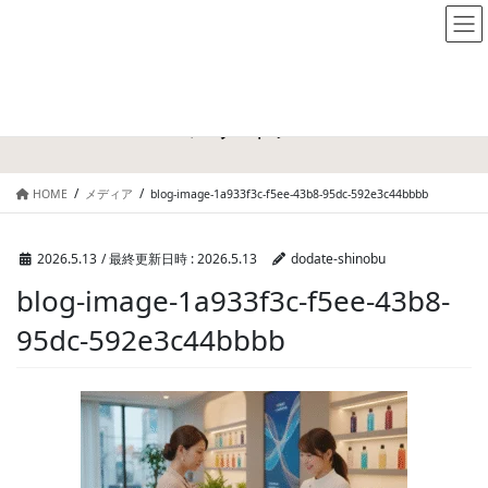
メディア
HOME
メディア
blog-image-1a933f3c-f5ee-43b8-95dc-592e3c44bbbb
2026.5.13
/ 最終更新日時 :
2026.5.13
dodate-shinobu
blog-image-1a933f3c-f5ee-43b8-
95dc-592e3c44bbbb