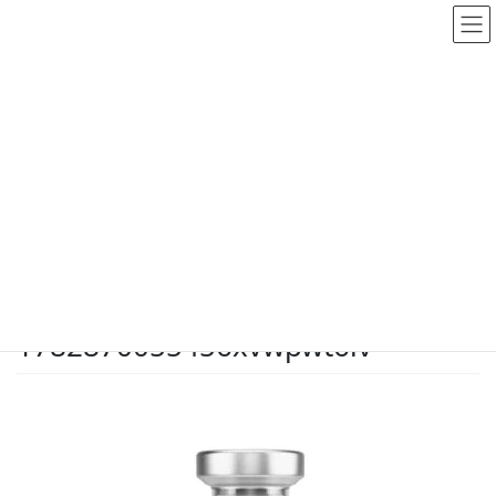
メディア
HOME
メディア
blog-image-1782870055456xvwpwt6iv
2026.7.1
/ 最終更新日時 :
2026.7.1
dodate-shinobu
blog-image-
1782870055456xvwpwt6iv