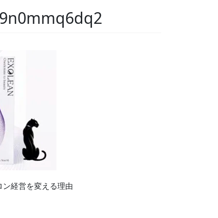
659n0mmq6dq2
サロン経営を変える理由