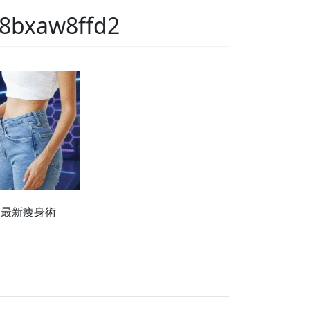
8bxaw8ffd2
た最新痩身術