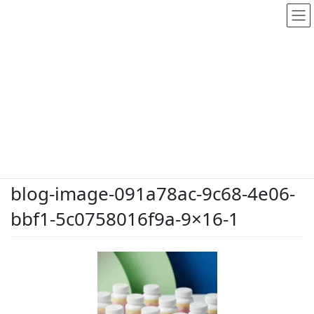
メディア
HOME
メディア
blog-image-091a78ac-9c68-4e06-bbf1-5c0758016f9a-9×16-1
2026.5.26
/ 最終更新日時 :
2026.5.26
dodate-shinobu
blog-image-091a78ac-9c68-4e06-
bbf1-5c0758016f9a-9×16-1