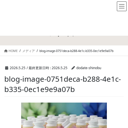
メディア
HOME
メディア
blog-image-0751deca-b288-4e1c-b335-0ec1e9e9a07b
2026.5.25
/ 最終更新日時 :
2026.5.25
dodate-shinobu
blog-image-0751deca-b288-4e1c-
b335-0ec1e9e9a07b