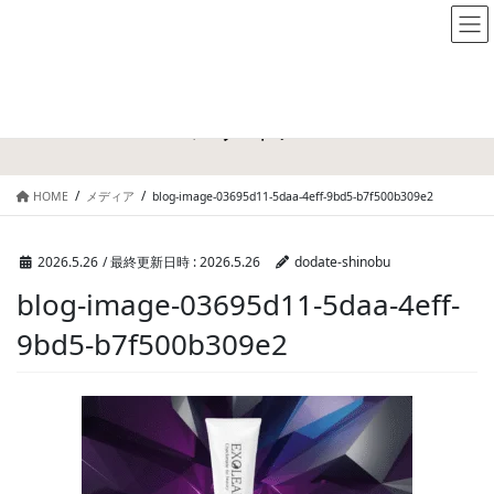
メディア
HOME
メディア
blog-image-03695d11-5daa-4eff-9bd5-b7f500b309e2
2026.5.26
/ 最終更新日時 :
2026.5.26
dodate-shinobu
blog-image-03695d11-5daa-4eff-
9bd5-b7f500b309e2