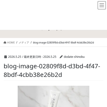
メディア
HOME
メディア
blog-image-02809f8d-d3bd-4f47-8bdf-4cbb38e26b2d
2026.5.25
/ 最終更新日時 :
2026.5.25
dodate-shinobu
blog-image-02809f8d-d3bd-4f47-
8bdf-4cbb38e26b2d