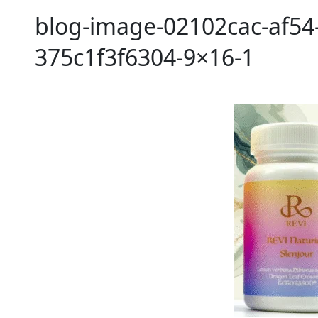
blog-image-02102cac-af54
375c1f3f6304-9×16-1