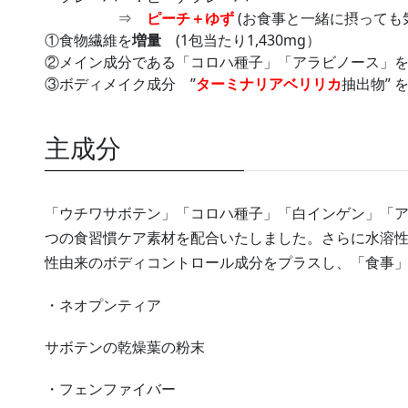
⇒
ピーチ＋ゆず
(お食事と一緒に摂っても
①食物繊維を
増量
(1包当たり1,430mg）
②メイン成分である「コロハ種子」「アラビノース」
③ボディメイク成分 ”
ターミナリアベリリカ
抽出物” 
主成分
「ウチワサボテン」「コロハ種子」「白インゲン」「
つの食習慣ケア素材を配合いたしました。さらに水溶
性由来のボディコントロール成分をプラスし、「食事
・ネオプンティア
サボテンの乾燥葉の粉末
・フェンファイバー