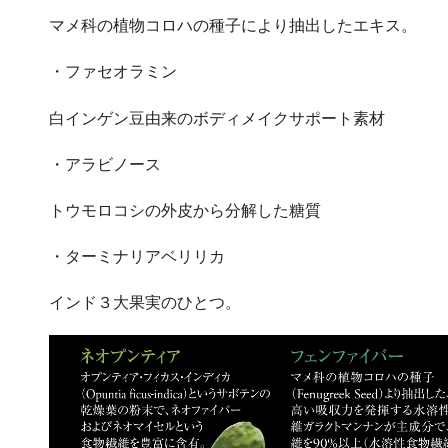
マメ科の植物コロハの種子により抽出したエキス。
・ファセオラミン
白インゲン豆由来のボディメイクサポート素材
・アラビノース
トウモロコシの外皮から分解した糖質
・ターミナリアベリリカ
インド３大果実のひとつ。