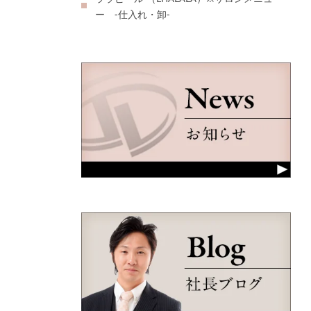
ー -仕入れ・卸-