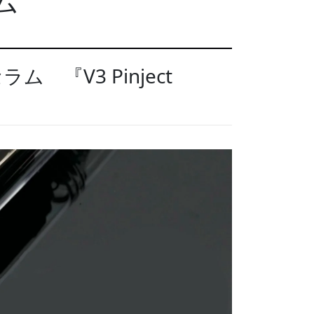
ム
 『V3 Pinject