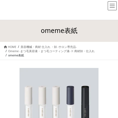
omeme表紙
HOME
美容機械・商材 仕入れ ・卸 -サロン専売品-
Omeme -まつ毛美容液・まつ毛コーティング液- ※ 商材卸・仕入れ
omeme表紙