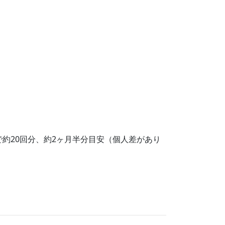
ク
）
さ
。
で約20回分、約2ヶ月半分目安（個人差があり