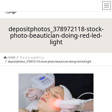
depositphotos_378972118-stock-
photo-beautician-doing-red-led-
light
HOME
フェイシャルマシン
depositphotos_378972118-stock-photo-beautician-doing-red-led-light